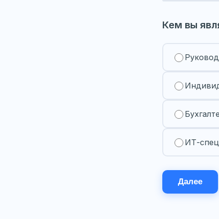
Кем вы явл
Руковод
Индивид
Бухгалт
ИТ-спец
Далее