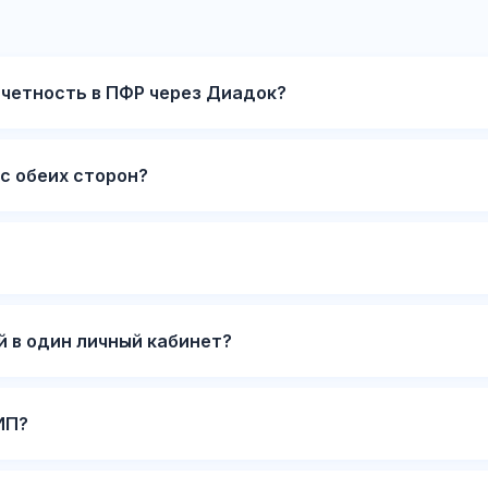
тчетность в ПФР через Диадок?
с обеих сторон?
й в один личный кабинет?
ИП?