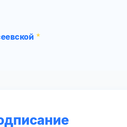
сеевской
одписание