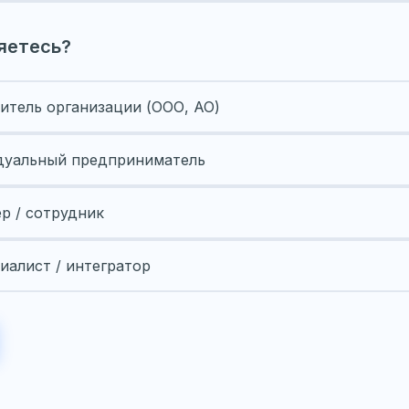
яетесь?
итель организации (ООО, АО)
уальный предприниматель
ер / сотрудник
иалист / интегратор