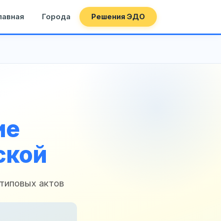
лавная
Города
Решения ЭДО
ие
ской
 типовых актов