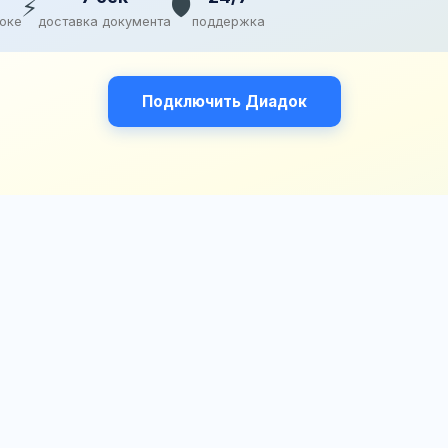
⚡
🛡️
доке
доставка документа
поддержка
Подключить Диадок