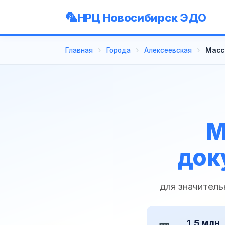
НРЦ Новосибирск ЭДО
Главная
Города
Алексеевская
Масс
М
док
для значитель
1,5 млн