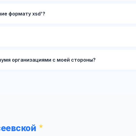
вие формату xsd'?
вумя организациями с моей стороны?
сеевской