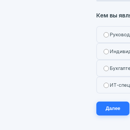
Кем вы явл
Руковод
Индивид
Бухгалт
ИТ-спец
Далее