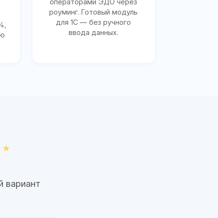
операторами ЭДО через
роуминг. Готовый модуль
для 1С — без ручного
%,
ввода данных.
ию
й вариант