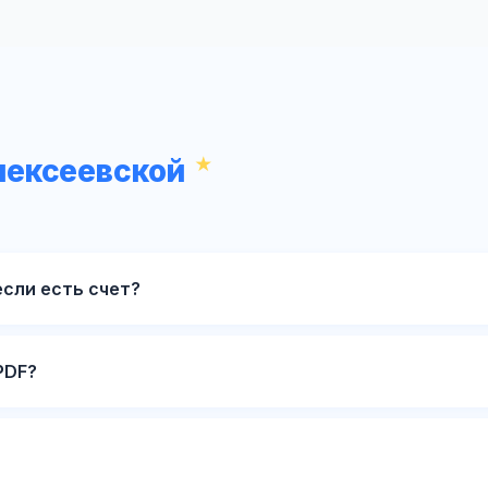
лексеевской
если есть счет?
PDF?