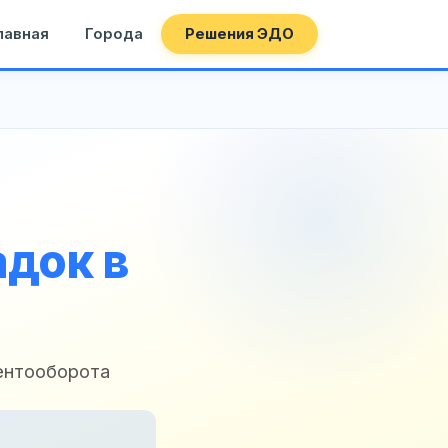
лавная
Города
Решения ЭДО
док в
ентооборота