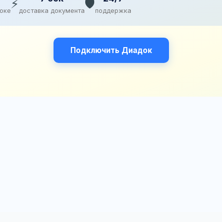
⚡
🛡️
доке
доставка документа
поддержка
Подключить Диадок