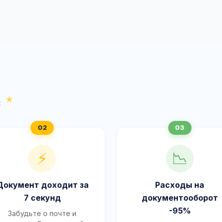
с
⚡
📉
Документ доходит за
Расходы на
7 секунд
документооборот
-95%
Забудьте о почте и