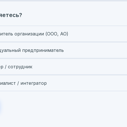
яетесь?
итель организации (ООО, АО)
уальный предприниматель
ер / сотрудник
иалист / интегратор