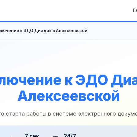
Г
лючение к ЭДО Диадок в Алексеевской
лючение к ЭДО Диа
Алексеевской
го старта работы в системе электронного докум
7 сек
24/7