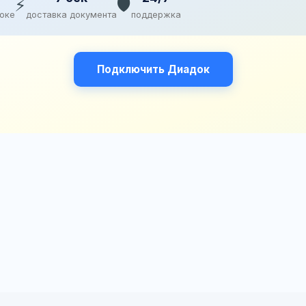
⚡
🛡️
доке
доставка документа
поддержка
Подключить Диадок