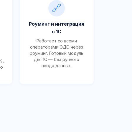
🔗
Роуминг и интеграция
с 1С
Работает со всеми
операторами ЭДО через
роуминг. Готовый модуль
для 1С — без ручного
%,
ввода данных.
ию