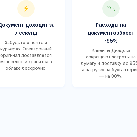
⚡
📉
Документ доходит за
Расходы на
7 секунд
документооборот
-95%
Забудьте о почте и
курьерах. Электронный
Клиенты Диадока
оригинал доставляется
сокращают затраты на
мгновенно и хранится в
бумагу и доставку до 95
облаке бессрочно.
а нагрузку на бухгалтер
— на 80%.