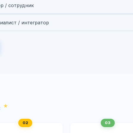
ер / сотрудник
иалист / интегратор
с