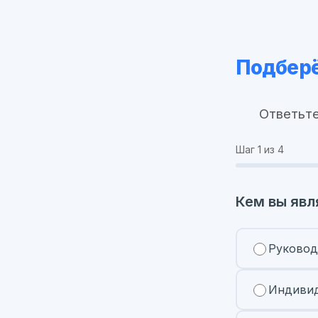
Подберё
Ответьте
Шаг
1
из 4
Кем вы явл
Руковод
Индивид