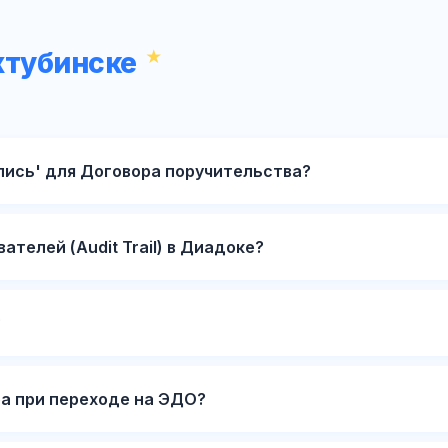
хтубинске
пись' для Договора поручительства?
ателей (Audit Trail) в Диадоке?
?
а при переходе на ЭДО?