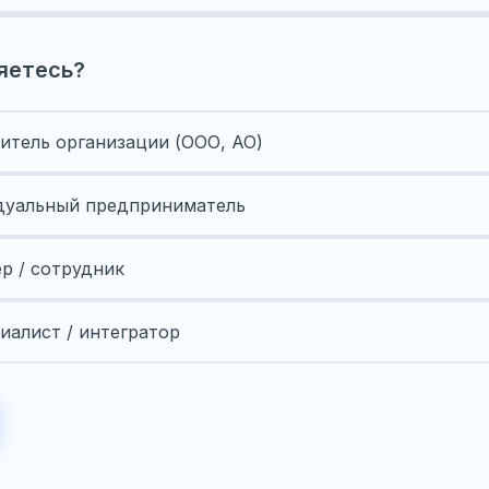
яетесь?
итель организации (ООО, АО)
уальный предприниматель
ер / сотрудник
иалист / интегратор