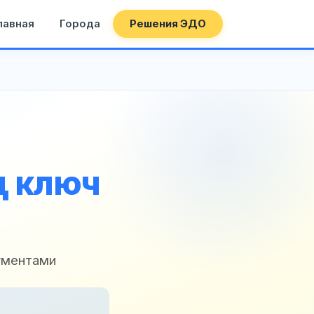
лавная
Города
Решения ЭДО
д ключ
ументами