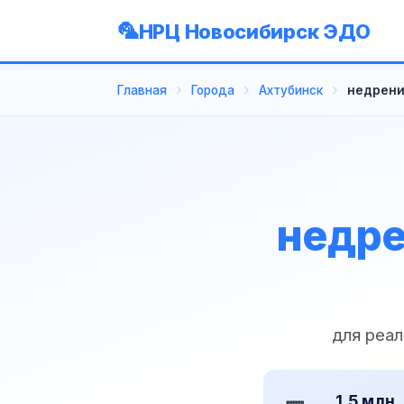
НРЦ Новосибирск ЭДО
Главная
Города
Ахтубинск
недрени
недре
для реа
1,5 млн