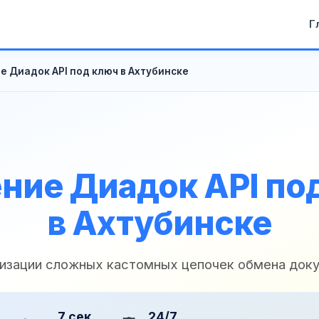
Г
е Диадок API под ключ в Ахтубинске
ние Диадок API по
в Ахтубинске
лизации сложных кастомных цепочек обмена док
7 сек
24/7