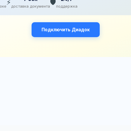
⚡
🛡️
доке
доставка документа
поддержка
Подключить Диадок