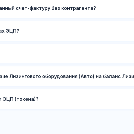
нный счет-фактуру без контрагента?
вах ЭЦП?
аче Лизингового оборудования (Авто) на баланс Лиз
 ЭЦП (токена)?