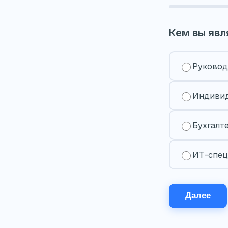
Кем вы явл
Руковод
Индивид
Бухгалт
ИТ-спец
Далее