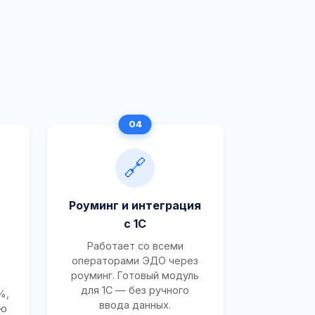
🔗
Роуминг и интеграция
с 1С
Работает со всеми
операторами ЭДО через
роуминг. Готовый модуль
для 1С — без ручного
%,
ввода данных.
ию