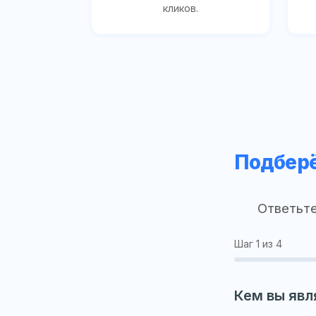
кликов.
Подберё
Ответьте
Шаг
1
из 4
Кем вы явл