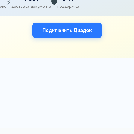
⚡
🛡️
доке
доставка документа
поддержка
Подключить Диадок