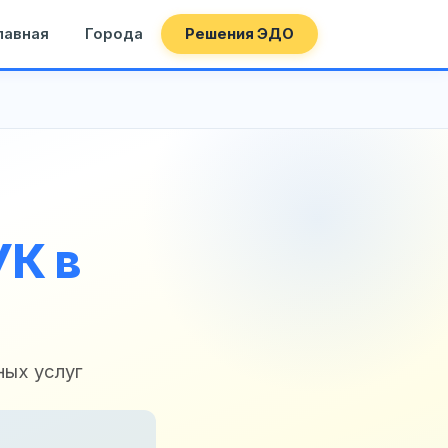
лавная
Города
Решения ЭДО
УК в
ных услуг