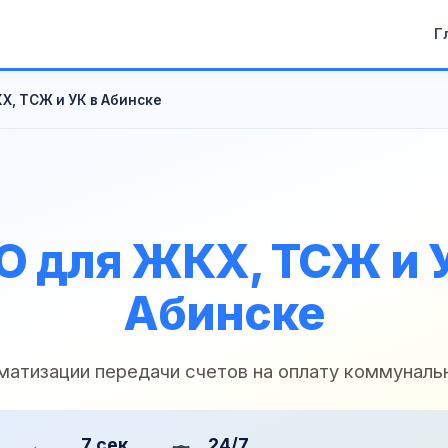
Г
Х, ТСЖ и УК в Абинске
 для ЖКХ, ТСЖ и 
Абинске
матизации передачи счетов на оплату коммуналь
7 сек
24/7