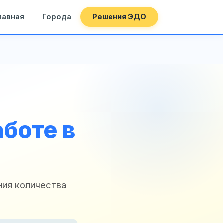
лавная
Города
Решения ЭДО
боте в
ния количества