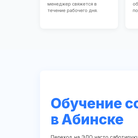
менеджер свяжется в
об
течение рабочего дня.
по
Обучение с
в Абинске
Переход на ЭДО часто саботируют