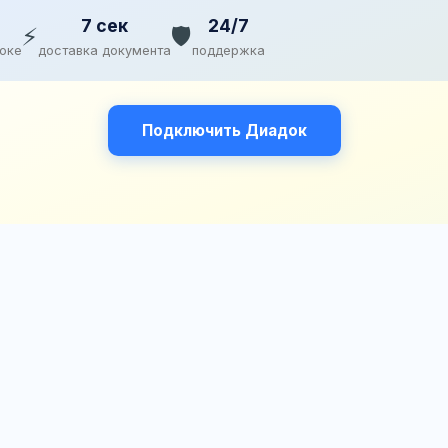
7 сек
24/7
⚡
🛡️
доке
доставка документа
поддержка
Подключить Диадок