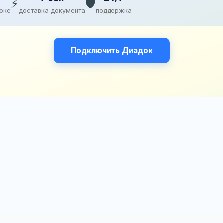
⚡
🛡️
доке
доставка документа
поддержка
Подключить Диадок