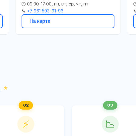
🕒 09:00-17:00, пн, вт, ср, чт, пт

📞
+7 961 503-91-96

На карте
с
⚡
📉