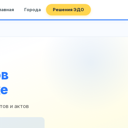
лавная
Города
Решения ЭДО
ов
ке
тов и актов