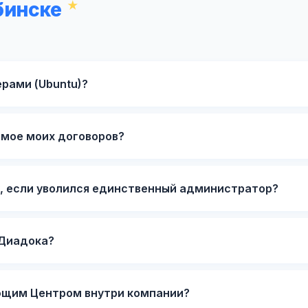
бинске
ерами (Ubuntu)?
мое моих договоров?
у, если уволился единственный администратор?
 Диадока?
ющим Центром внутри компании?