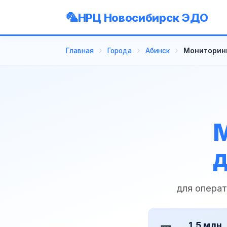
НРЦ Новосибирск ЭДО
Главная
Города
Абинск
Мониторинг
М
д
для операт
1,5 млн