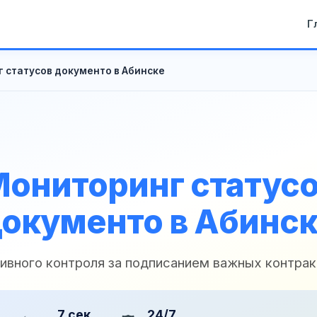
Г
 статусов документо в Абинске
ониторинг статус
окументо в Абинс
ивного контроля за подписанием важных контрак
7 сек
24/7