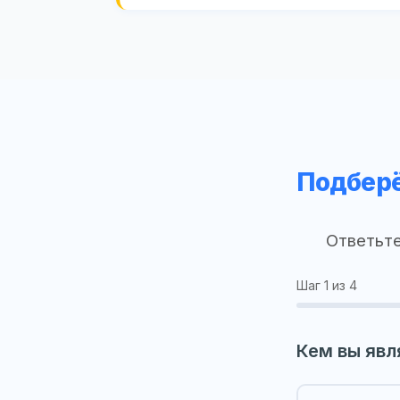
Подберё
Ответьте
Шаг
1
из 4
Кем вы явл