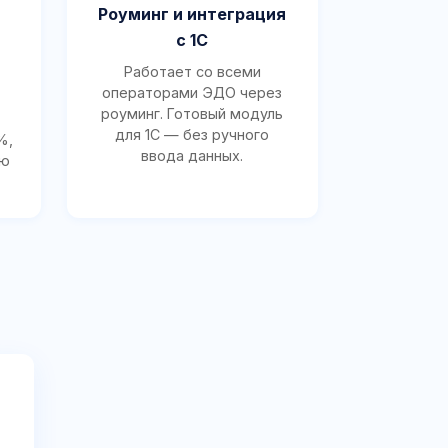
Роуминг и интеграция
с 1С
Работает со всеми
операторами ЭДО через
роуминг. Готовый модуль
для 1С — без ручного
%,
ввода данных.
ию