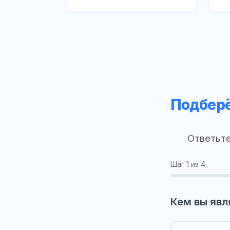
Подберё
Ответьте
Шаг
1
из 4
Кем вы явл