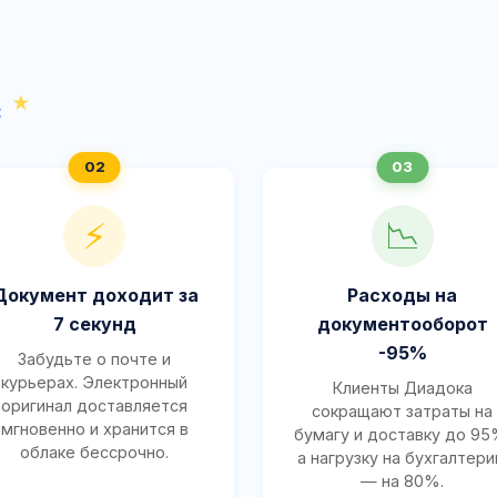
с
⚡
📉
Документ доходит за
Расходы на
7 секунд
документооборот
-95%
Забудьте о почте и
курьерах. Электронный
Клиенты Диадока
оригинал доставляется
сокращают затраты на
мгновенно и хранится в
бумагу и доставку до 95
облаке бессрочно.
а нагрузку на бухгалтер
— на 80%.