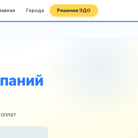
лавная
Города
Решения ЭДО
мпаний
 оплат