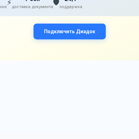
⚡
🛡️
доке
доставка документа
поддержка
Подключить Диадок