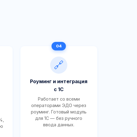
🔗
Роуминг и интеграция
с 1С
Работает со всеми
операторами ЭДО через
роуминг. Готовый модуль
для 1С — без ручного
%,
ввода данных.
ию