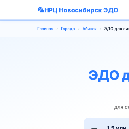
НРЦ Новосибирск ЭДО
Главная
Города
Абинск
ЭДО для ли
ЭДО д
для с
1,5 млн