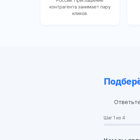
России. Приглашение
контрагента занимает пару
кликов.
Подберё
Ответьте
Шаг
1
из 4