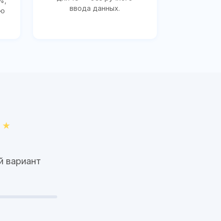
%,
ввода данных.
ию
й вариант