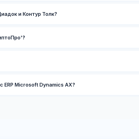
иадок и Контур Толк?
иптоПро'?
 ERP Microsoft Dynamics AX?