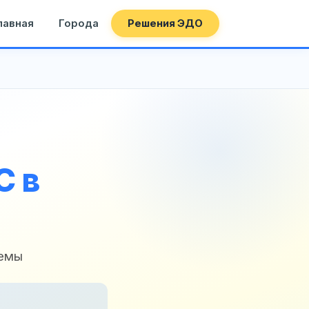
лавная
Города
Решения ЭДО
С в
темы