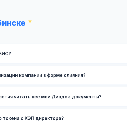
бинске
СБИС?
низации компании в форме слияния?
частия читать все мои Диадок-документы?
ю токена с КЭП директора?