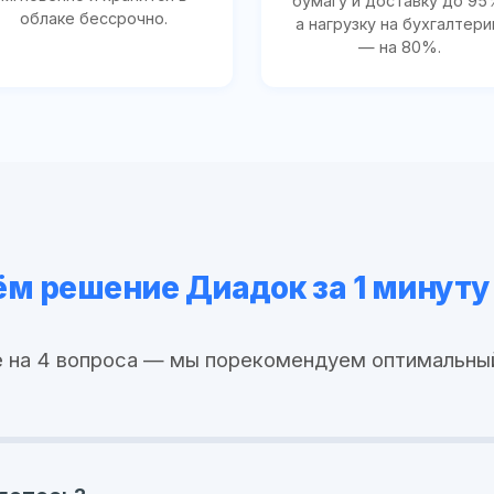
бумагу и доставку до 95
облаке бессрочно.
а нагрузку на бухгалтер
— на 80%.
м решение Диадок за 1 минуту
 на 4 вопроса — мы порекомендуем оптимальны