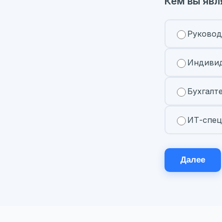
Кем вы явл
Руковод
Индивид
Бухгалт
ИТ-спец
Далее