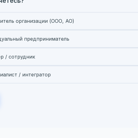
яетесь?
итель организации (ООО, АО)
уальный предприниматель
ер / сотрудник
иалист / интегратор