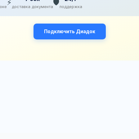
⚡
🛡️
доке
доставка документа
поддержка
Подключить Диадок