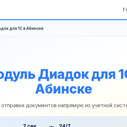
Г
док для 1С в Абинске
дуль Диадок для 1
Абинске
 отправки документов напрямую из учетной сис
7 сек
24/7