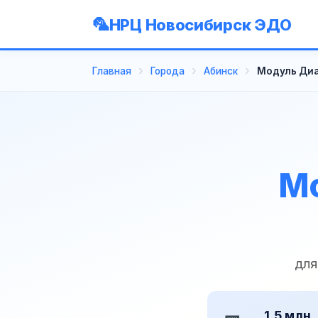
НРЦ Новосибирск ЭДО
Главная
Города
Абинск
Модуль Диа
Мо
для
1,5 млн