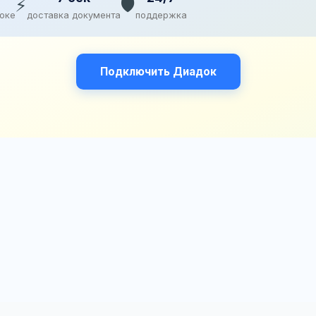
⚡
🛡️
доке
доставка документа
поддержка
Подключить Диадок