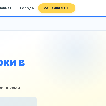
лавная
Города
Решения ЭДО
ки в
тавщиками