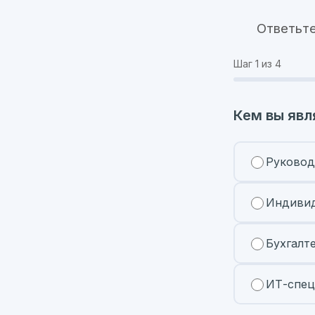
Ответьте
Шаг
1
из 4
Кем вы явл
Руковод
Индивид
Бухгалт
ИТ-спец