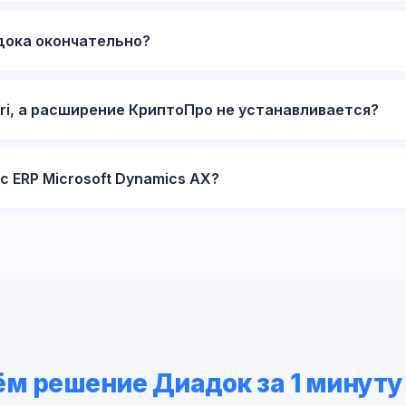
дока окончательно?
ari, а расширение КриптоПро не устанавливается?
 ERP Microsoft Dynamics AX?
м решение Диадок за 1 минуту