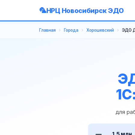
НРЦ Новосибирск ЭДО
Главная
Города
Хорошевский
ЭДО Д
ЭД
1С
для ра
1,5 млн