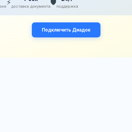
⚡
🛡️
доке
доставка документа
поддержка
Подключить Диадок