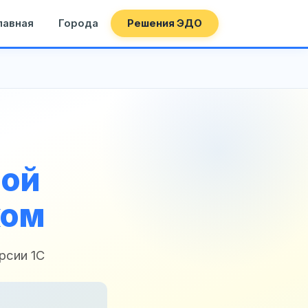
лавная
Города
Решения ЭДО
ной
ком
рсии 1С