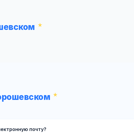
ошевском
Хорошевском
лектронную почту?