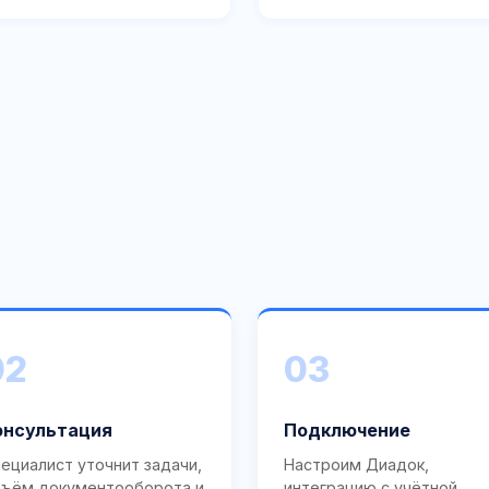
02
03
онсультация
Подключение
ециалист уточнит задачи,
Настроим Диадок,
ъём документооборота и
интеграцию с учётной