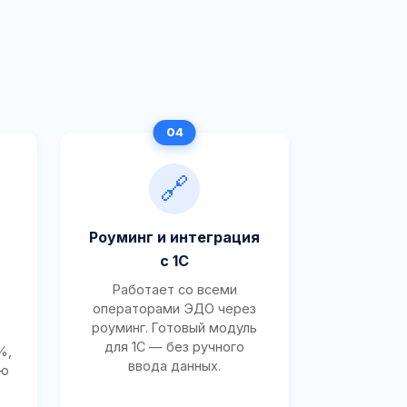
🔗
Роуминг и интеграция
с 1С
Работает со всеми
операторами ЭДО через
роуминг. Готовый модуль
для 1С — без ручного
%,
ввода данных.
ию