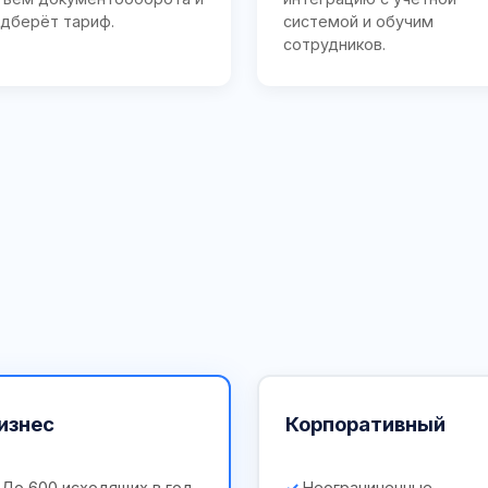
дберёт тариф.
системой и обучим
сотрудников.
изнес
Корпоративный
До 600 исходящих в год
Неограниченные