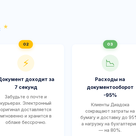
с
⚡
📉
Документ доходит за
Расходы на
7 секунд
документооборот
-95%
Забудьте о почте и
курьерах. Электронный
Клиенты Диадока
оригинал доставляется
сокращают затраты на
мгновенно и хранится в
бумагу и доставку до 95
облаке бессрочно.
а нагрузку на бухгалтер
— на 80%.