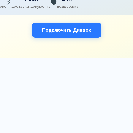
⚡
🛡️
доке
доставка документа
поддержка
Подключить Диадок