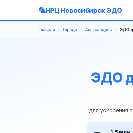
НРЦ Новосибирск ЭДО
Главная
Города
Александров
ЭДО д
ЭДО д
для ускорения 
1,5 млн