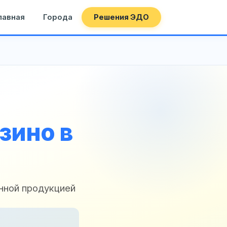
лавная
Города
Решения ЭДО
зино в
нной продукцией