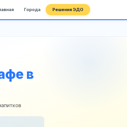
лавная
Города
Решения ЭДО
афе в
напитков