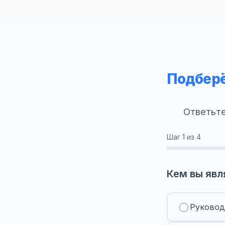
Подберё
Ответьте
Шаг
1
из 4
Кем вы явл
Руковод