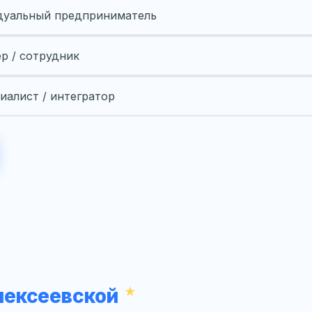
уальный предприниматель
ер / сотрудник
иалист / интегратор
лексеевской