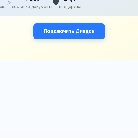
⚡
🛡️
доке
доставка документа
поддержка
Подключить Диадок