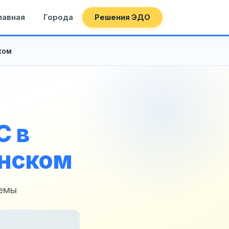
лавная
Города
Решения ЭДО
ком
С в
инском
темы