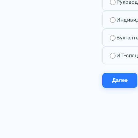
Руковод
Индивид
Бухгалт
ИТ-спец
Далее