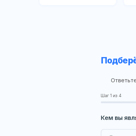
Подберё
Ответьте
Шаг
1
из 4
Кем вы явл