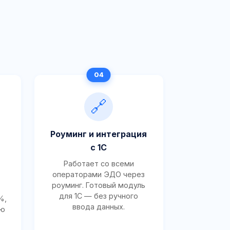
🔗
Роуминг и интеграция
с 1С
Работает со всеми
операторами ЭДО через
роуминг. Готовый модуль
для 1С — без ручного
%,
ввода данных.
ию