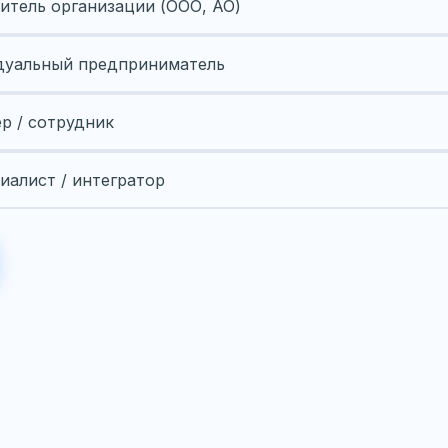
итель организации (ООО, АО)
уальный предприниматель
ер / сотрудник
иалист / интегратор