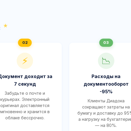
с
⚡
📉
Документ доходит за
Расходы на
7 секунд
документооборот
-95%
Забудьте о почте и
курьерах. Электронный
Клиенты Диадока
оригинал доставляется
сокращают затраты на
мгновенно и хранится в
бумагу и доставку до 95
облаке бессрочно.
а нагрузку на бухгалтер
— на 80%.