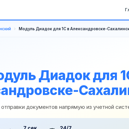
Г
нский
Модуль Диадок для 1С в Александровске-Сахалинс
дуль Диадок для 1
андровске-Сахал
 отправки документов напрямую из учетной сис
7 сек
24/7