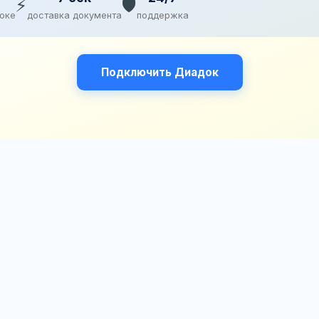
⚡
🛡️
доке
доставка документа
поддержка
Подключить Диадок